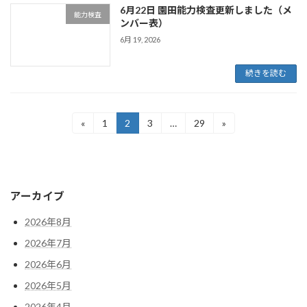
6月22日 園田能力検査更新しました（メ
能力検査
ンバー表）
6月 19, 2026
続きを読む
投
«
1
2
3
…
29
»
固
固
固
固
定
定
定
定
稿
ペ
ペ
ペ
ペ
ー
ー
ー
ー
の
ジ
ジ
ジ
ジ
ペ
アーカイブ
ー
2026年8月
ジ
2026年7月
送
2026年6月
り
2026年5月
2026年4月