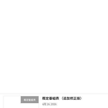
7月７日 園田能力検査更新しました
能力検査
7月 7, 2026
続きを読む
7月６日 西脇能力検査更新しました
能力検査
7月 7, 2026
続きを読む
格修正後馬連名簿（休養含む）更新しま
格付修正
した
7月 6, 2026
続きを読む
概定番組表 （追加修正版）
概定番組表
6月 26, 2026