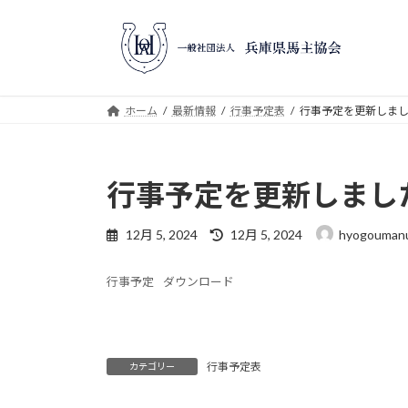
コ
ナ
ン
ビ
テ
ゲ
ン
ー
ツ
シ
ホーム
最新情報
行事予定表
行事予定を更新しま
へ
ョ
ス
ン
キ
に
行事予定を更新しまし
ッ
移
プ
動
最
12月 5, 2024
12月 5, 2024
hyogoumanu
終
更
行事予定
ダウンロード
新
日
時
:
行事予定表
カテゴリー