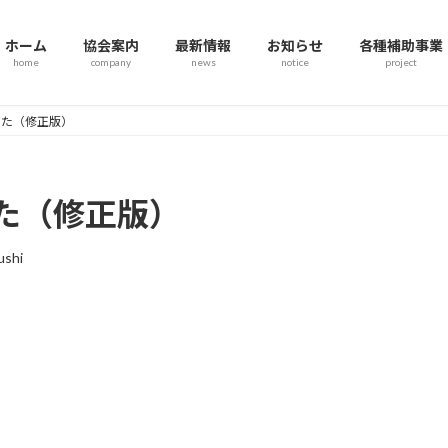
ホーム
協会案内
最新情報
お知らせ
各種補助事業
home
company
news
notice
project
した（修正版）
た（修正版）
shi