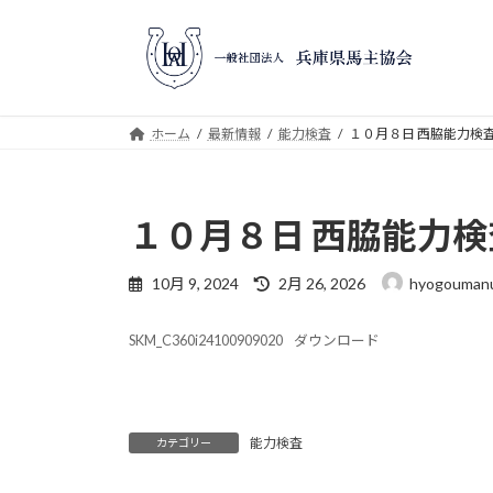
コ
ナ
ン
ビ
テ
ゲ
ン
ー
ツ
シ
ホーム
最新情報
能力検査
１０月８日 西脇能力検
へ
ョ
ス
ン
キ
に
１０月８日 西脇能力
ッ
移
プ
動
最
10月 9, 2024
2月 26, 2026
hyogoumanu
終
更
SKM_C360i24100909020
ダウンロード
新
日
時
:
能力検査
カテゴリー