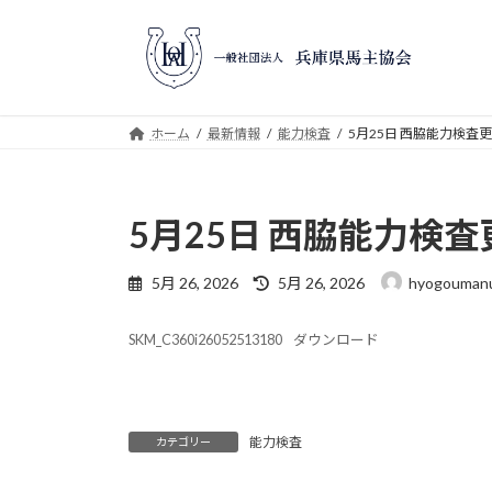
コ
ナ
ン
ビ
テ
ゲ
ン
ー
ツ
シ
ホーム
最新情報
能力検査
5月25日 西脇能力検査
へ
ョ
ス
ン
キ
に
5月25日 西脇能力検
ッ
移
プ
動
最
5月 26, 2026
5月 26, 2026
hyogoumanu
終
更
SKM_C360i26052513180
ダウンロード
新
日
時
:
能力検査
カテゴリー