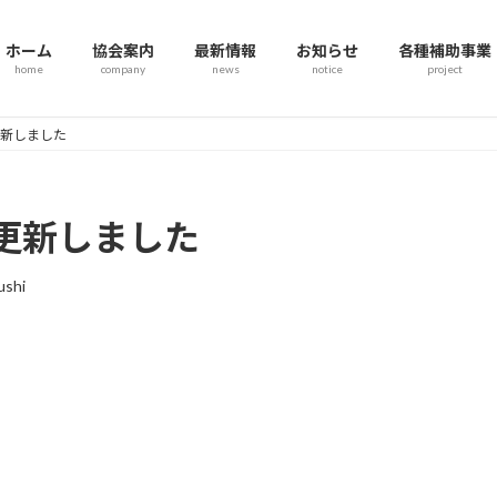
ホーム
協会案内
最新情報
お知らせ
各種補助事業
home
company
news
notice
project
更新しました
査更新しました
shi