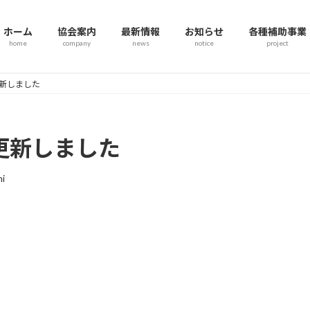
ホーム
協会案内
最新情報
お知らせ
各種補助事業
home
company
news
notice
project
更新しました
更新しました
i