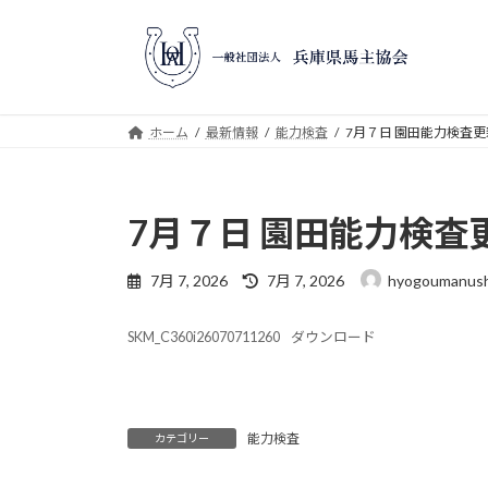
コ
ナ
ン
ビ
テ
ゲ
ン
ー
ツ
シ
ホーム
最新情報
能力検査
7月７日 園田能力検査
へ
ョ
ス
ン
キ
に
7月７日 園田能力検査
ッ
移
プ
動
最
7月 7, 2026
7月 7, 2026
hyogoumanush
終
更
SKM_C360i26070711260
ダウンロード
新
日
時
:
能力検査
カテゴリー